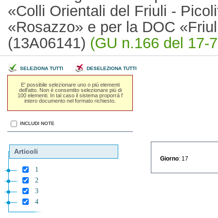
«Colli Orientali del Friuli - Pic
«Rosazzo» e per la DOC «Friuli 
(13A06141)
(GU n.166 del 17-7
SELEZIONA TUTTI
DESELEZIONA TUTTI
E' possibile selezionare uno o piú elementi
dell'atto. Non é consentito selezionare piú di
100 elementi. In tal caso il sistema proporrá l'
intero documento nel formato richiesto.
INCLUDI NOTE
Articoli
Giorno
: 17
1
2
3
4