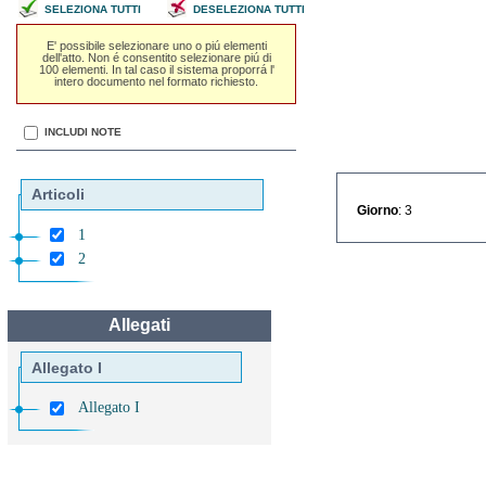
SELEZIONA TUTTI
DESELEZIONA TUTTI
E' possibile selezionare uno o piú elementi
dell'atto. Non é consentito selezionare piú di
100 elementi. In tal caso il sistema proporrá l'
intero documento nel formato richiesto.
INCLUDI NOTE
Articoli
Giorno
: 3
1
2
Allegati
Allegato I
Allegato I