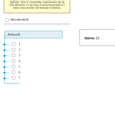
dell'atto. Non é consentito selezionare piú di
100 elementi. In tal caso il sistema proporrá l'
intero documento nel formato richiesto.
INCLUDI NOTE
Articoli
Giorno
: 23
1
2
3
4
5
6
7