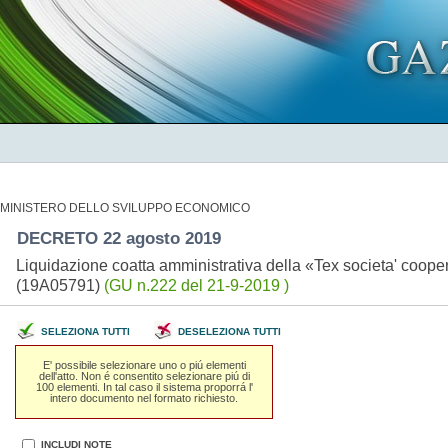
MINISTERO DELLO SVILUPPO ECONOMICO
DECRETO 22 agosto 2019
Liquidazione coatta amministrativa della «Tex societa' cooper
(19A05791)
(GU n.222 del 21-9-2019 )
SELEZIONA TUTTI
DESELEZIONA TUTTI
E' possibile selezionare uno o piú elementi
dell'atto. Non é consentito selezionare piú di
100 elementi. In tal caso il sistema proporrá l'
intero documento nel formato richiesto.
INCLUDI NOTE