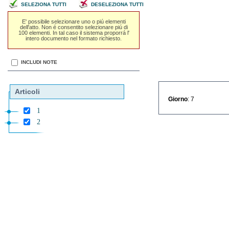
SELEZIONA TUTTI
DESELEZIONA TUTTI
E' possibile selezionare uno o piú elementi
dell'atto. Non é consentito selezionare piú di
100 elementi. In tal caso il sistema proporrá l'
intero documento nel formato richiesto.
INCLUDI NOTE
Articoli
Giorno
: 7
1
2