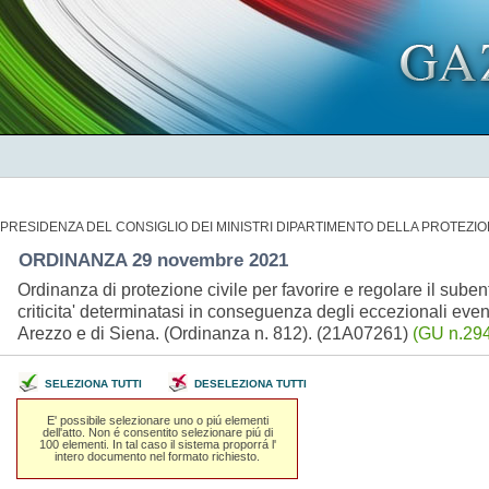
PRESIDENZA DEL CONSIGLIO DEI MINISTRI DIPARTIMENTO DELLA PROTEZIO
ORDINANZA 29 novembre 2021
Ordinanza di protezione civile per favorire e regolare il sube
criticita' determinatasi in conseguenza degli eccezionali event
Arezzo e di Siena. (Ordinanza n. 812). (21A07261)
(GU n.294
SELEZIONA TUTTI
DESELEZIONA TUTTI
E' possibile selezionare uno o piú elementi
dell'atto. Non é consentito selezionare piú di
100 elementi. In tal caso il sistema proporrá l'
intero documento nel formato richiesto.