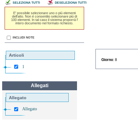
SELEZIONA TUTTI
DESELEZIONA TUTTI
E' possibile selezionare uno o piú elementi
dell'atto. Non é consentito selezionare piú di
100 elementi. In tal caso il sistema proporrá l'
intero documento nel formato richiesto.
INCLUDI NOTE
Articoli
Giorno
: 8
1
Allegati
Allegato
Allegato