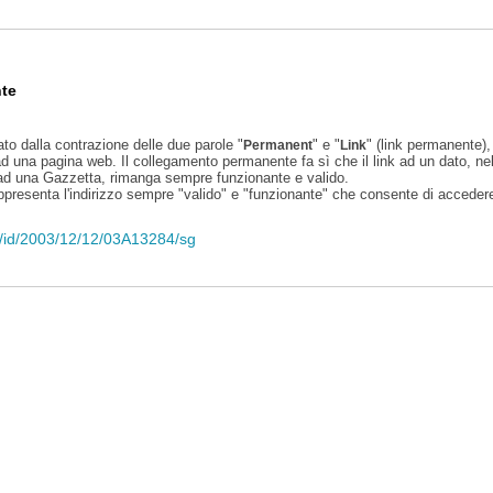
te
ato dalla contrazione delle due parole "
" e "
" (link permanente), 
Permanent
Link
d una pagina web. Il collegamento permanente fa sì che il link ad un dato, ne
 ad una Gazzetta, rimanga sempre funzionante e valido.
appresenta l'indirizzo sempre "valido" e "funzionante" che consente di accedere 
eli/id/2003/12/12/03A13284/sg