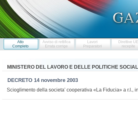
Atto
Avviso di rettifica
Lavori
Direttive U
Completo
Errata corrige
Preparatori
recepite
MINISTERO DEL LAVORO E DELLE POLITICHE SOCIAL
DECRETO
14 novembre 2003
Scioglimento della societa' cooperativa «La Fiducia» a r.l., i