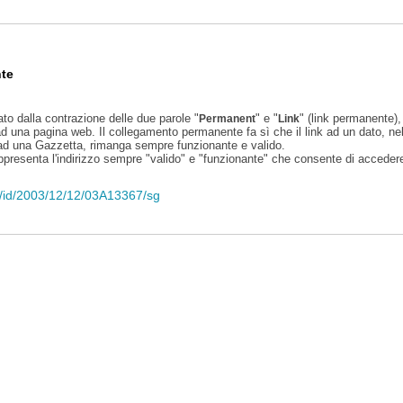
te
ato dalla contrazione delle due parole "
" e "
" (link permanente), 
Permanent
Link
d una pagina web. Il collegamento permanente fa sì che il link ad un dato, ne
 ad una Gazzetta, rimanga sempre funzionante e valido.
appresenta l'indirizzo sempre "valido" e "funzionante" che consente di accedere 
eli/id/2003/12/12/03A13367/sg