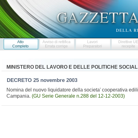
Atto
Avviso di rettifica
Lavori
Direttive U
Completo
Errata corrige
Preparatori
recepite
MINISTERO DEL LAVORO E DELLE POLITICHE SOCIAL
DECRETO
25 novembre 2003
Nomina del nuovo liquidatore della societa' cooperativa ediliz
Campania.
(GU Serie Generale n.288 del 12-12-2003)