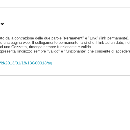
te
ato dalla contrazione delle due parole "
" e "
" (link permanente), 
Permanent
Link
d una pagina web. Il collegamento permanente fa sì che il link ad un dato, ne
 ad una Gazzetta, rimanga sempre funzionante e valido.
appresenta l'indirizzo sempre "valido" e "funzionante" che consente di accedere 
eli/id/2013/01/18/13G00018/sg