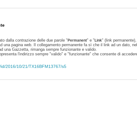
te
ato dalla contrazione delle due parole "
" e "
" (link permanente), 
Permanent
Link
d una pagina web. Il collegamento permanente fa sì che il link ad un dato, ne
 ad una Gazzetta, rimanga sempre funzionante e valido.
appresenta l'indirizzo sempre "valido" e "funzionante" che consente di accedere 
eli/id/2016/10/21/TX16BFM13767/s5