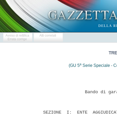
Avviso di rettifica
Atti correlati
Errata corrige
TRE
a
(GU 5
Serie Speciale - Co
                  Bando di gar
  SEZIONE  I:  ENTE  AGGIUDICA