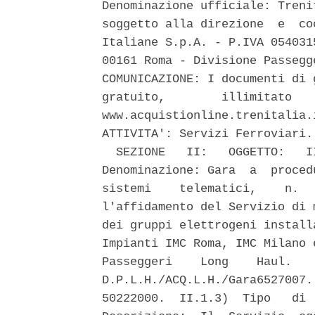
Denominazione ufficiale: Treni
soggetto alla direzione  e  co
Italiane S.p.A. - P.IVA 054031
00161 Roma - Divisione Passegg
COMUNICAZIONE: I documenti di 
gratuito,        illimitato   
www.acquistionline.trenitalia.
ATTIVITA': Servizi Ferroviari. 
  SEZIONE   II:   OGGETTO:   I
Denominazione: Gara  a  proced
sistemi    telematici,    n.  
l'affidamento del Servizio di 
dei gruppi elettrogeni install
Impianti IMC Roma, IMC Milano 
Passeggeri    Long    Haul.   
D.P.L.H./ACQ.L.H./Gara6527007.
50222000.  II.1.3)  Tipo   di 