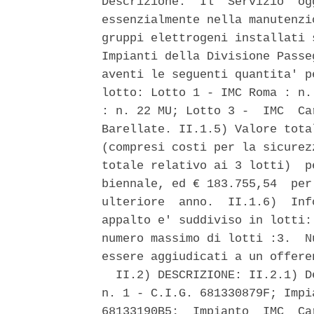
Descrizione:  Il  Servizio  og
essenzialmente nella manutenzi
gruppi elettrogeni installati 
Impianti della Divisione Passe
aventi le seguenti quantita' p
lotto: Lotto 1 - IMC Roma : n.
: n. 22 MU; Lotto 3 -  IMC  Ca
Barellate. II.1.5) Valore tota
(compresi costi per la sicurez
totale relativo ai 3 lotti)  p
biennale, ed € 183.755,54  per
ulteriore  anno.  II.1.6)  Inf
appalto e' suddiviso in lotti:
numero massimo di lotti :3.  N
essere aggiudicati a un offeren
  II.2) DESCRIZIONE: II.2.1) D
n. 1 - C.I.G. 681330879F; Impi
68133190B5;  Impianto  IMC  Ca