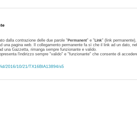
te
ato dalla contrazione delle due parole "
" e "
" (link permanente), 
Permanent
Link
d una pagina web. Il collegamento permanente fa sì che il link ad un dato, ne
 ad una Gazzetta, rimanga sempre funzionante e valido.
appresenta l'indirizzo sempre "valido" e "funzionante" che consente di accedere 
eli/id/2016/10/21/TX16BIA13894/s5