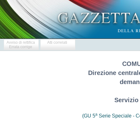
Avviso di rettifica
Atti correlati
Errata corrige
COMU
Direzione central
demani
Servizio
a
(GU 5
Serie Speciale - Co