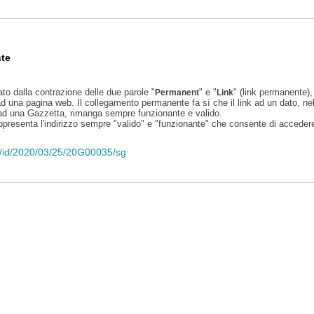
te
ato dalla contrazione delle due parole "
" e "
" (link permanente), 
Permanent
Link
d una pagina web. Il collegamento permanente fa sì che il link ad un dato, ne
 ad una Gazzetta, rimanga sempre funzionante e valido.
appresenta l'indirizzo sempre "valido" e "funzionante" che consente di accedere 
eli/id/2020/03/25/20G00035/sg