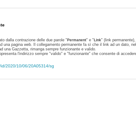
te
ato dalla contrazione delle due parole "
" e "
" (link permanente), 
Permanent
Link
d una pagina web. Il collegamento permanente fa sì che il link ad un dato, ne
 ad una Gazzetta, rimanga sempre funzionante e valido.
appresenta l'indirizzo sempre "valido" e "funzionante" che consente di accedere 
eli/id/2020/10/06/20A05314/sg