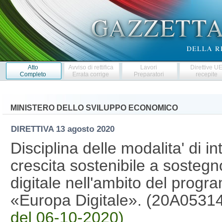
Atto
Avviso di rettifica
Lavori
Direttive U
Completo
Errata corrige
Preparatori
recepite
MINISTERO DELLO SVILUPPO ECONOMICO
DIRETTIVA
13 agosto 2020
Disciplina delle modalita' di i
crescita sostenibile a sostegn
digitale nell'ambito del prog
«Europa Digitale». (20A0531
del 06-10-2020)