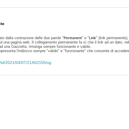
te
ato dalla contrazione delle due parole "
" e "
" (link permanente), 
Permanent
Link
d una pagina web. Il collegamento permanente fa sì che il link ad un dato, ne
 ad una Gazzetta, rimanga sempre funzionante e valido.
appresenta l'indirizzo sempre "valido" e "funzionante" che consente di accedere 
eli/id/2021/04/07/21A02155/sg