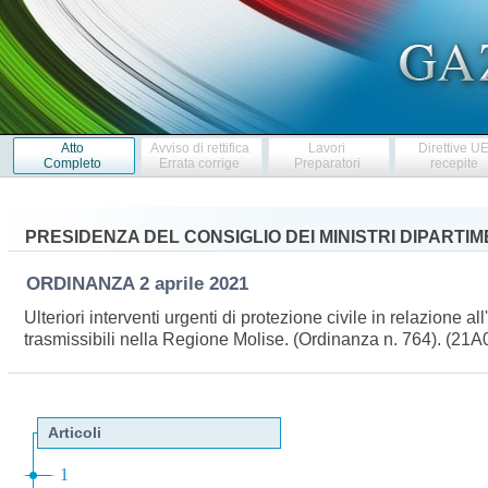
Atto
Avviso di rettifica
Lavori
Direttive U
Completo
Errata corrige
Preparatori
recepite
PRESIDENZA DEL CONSIGLIO DEI MINISTRI DIPARTI
ORDINANZA
2 aprile 2021
Ulteriori interventi urgenti di protezione civile in relazione 
trasmissibili nella Regione Molise. (Ordinanza n. 764). (21