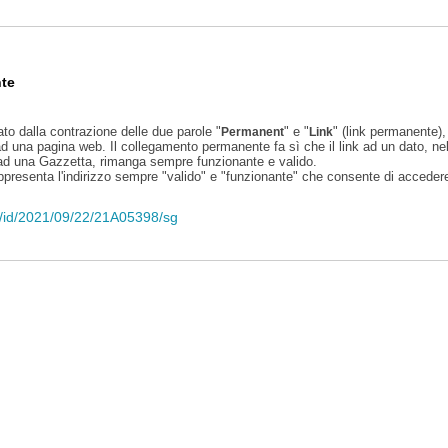
te
ato dalla contrazione delle due parole "
" e "
" (link permanente), 
Permanent
Link
d una pagina web. Il collegamento permanente fa sì che il link ad un dato, ne
 ad una Gazzetta, rimanga sempre funzionante e valido.
appresenta l'indirizzo sempre "valido" e "funzionante" che consente di accedere 
eli/id/2021/09/22/21A05398/sg