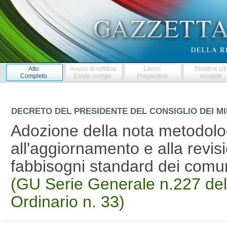
Atto
Avviso di rettifica
Lavori
Direttive U
Completo
Errata corrige
Preparatori
recepite
DECRETO DEL PRESIDENTE DEL CONSIGLIO DEI MI
Adozione della nota metodolog
all'aggiornamento e alla revis
fabbisogni standard dei comun
(GU Serie Generale n.227 del
Ordinario n. 33)