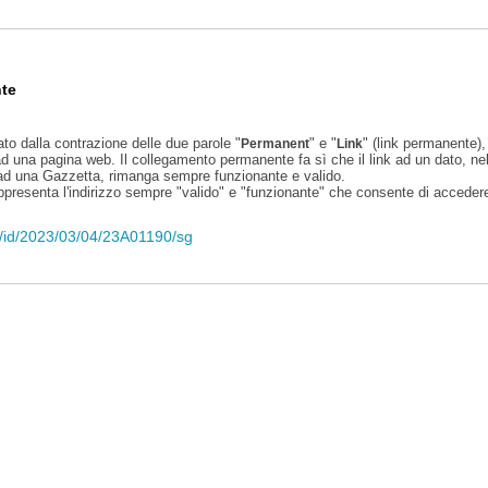
te
ato dalla contrazione delle due parole "
" e "
" (link permanente), 
Permanent
Link
d una pagina web. Il collegamento permanente fa sì che il link ad un dato, ne
 ad una Gazzetta, rimanga sempre funzionante e valido.
appresenta l'indirizzo sempre "valido" e "funzionante" che consente di accedere 
li/id/2023/03/04/23A01190/sg