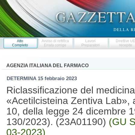
Atto
Avviso di rettifica
Lavori
Direttive U
Completo
Errata corrige
Preparatori
recepite
AGENZIA ITALIANA DEL FARMACO
DETERMINA
15 febbraio 2023
Riclassificazione del medicin
«Acetilcisteina Zentiva Lab», 
10, della legge 24 dicembre 1
130/2023). (23A01190)
(GU S
03-2023)