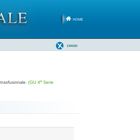
HOME
CHIUDI
a
 trasfusionale.
(GU 4
Serie