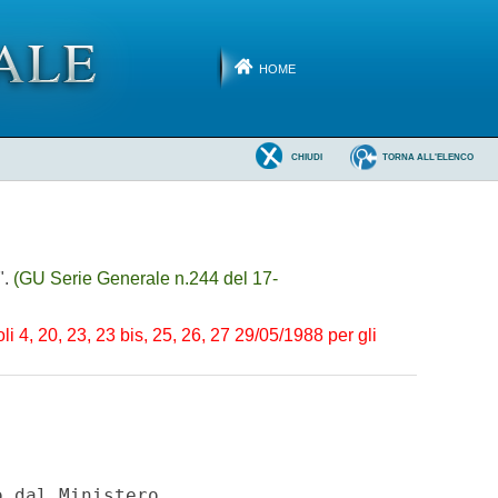
HOME
CHIUDI
TORNA ALL'ELENCO
".
(GU Serie Generale n.244 del 17-
li 4, 20, 23, 23 bis, 25, 26, 27 29/05/1988 per gli