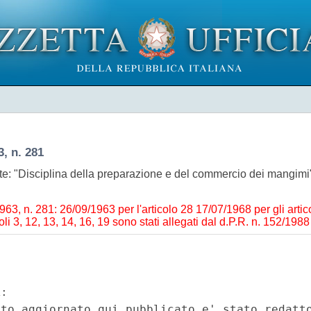
3, n. 281
nte: "Disciplina della preparazione e del commercio dei mangimi
1963, n. 281: 26/09/1963 per l'articolo 28 17/07/1968 per gli artico
ticoli 3, 12, 13, 14, 16, 19 sono stati allegati dal d.P.R. n. 152/1988