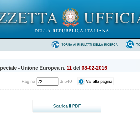
TORNA AI RISULTATI DELLA RICERCA
T
peciale - Unione Europea n.
11
del
08-02-2016
Pagina
di 540
Scarica il PDF