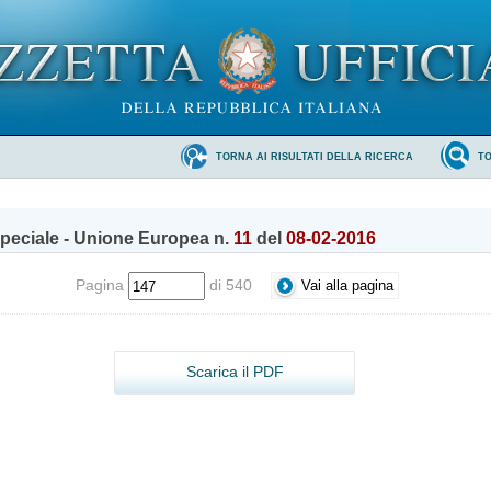
TORNA AI RISULTATI DELLA RICERCA
T
peciale - Unione Europea n.
11
del
08-02-2016
Pagina
di 540
Scarica il PDF