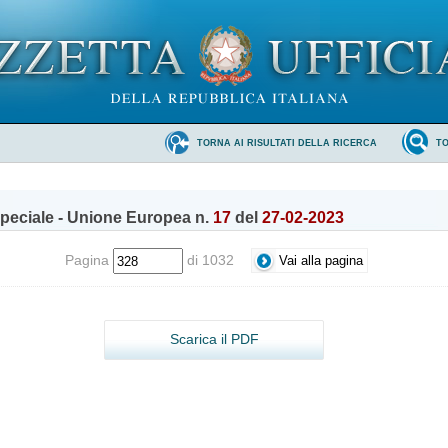
TORNA AI RISULTATI DELLA RICERCA
T
peciale - Unione Europea n.
17
del
27-02-2023
Pagina
di 1032
Scarica il PDF