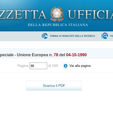
TORNA AI RISULTATI DELLA RICERCA
T
peciale - Unione Europea n.
78
del
04-10-1990
Pagina
di 160
Scarica il PDF