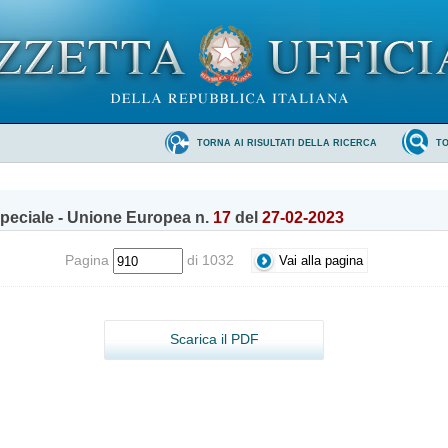
TORNA AI RISULTATI DELLA RICERCA
T
peciale - Unione Europea n.
17
del
27-02-2023
Pagina
di 1032
Scarica il PDF