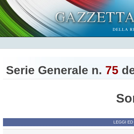
Serie Generale n.
75
d
So
LEGGI ED 