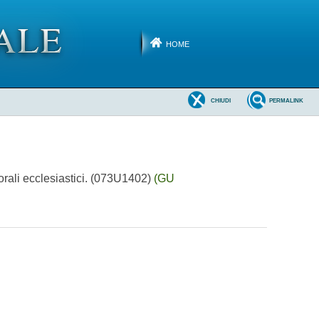
HOME
CHIUDI
PERMALINK
orali ecclesiastici. (073U1402)
(GU