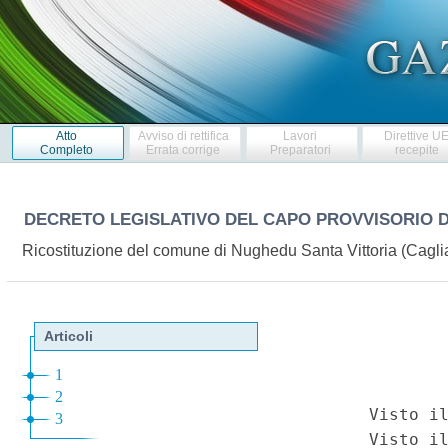
Atto
Avviso di rettifica
Lavori
Direttive U
Completo
Errata corrige
Preparatori
recepite
DECRETO LEGISLATIVO DEL CAPO PROVVISORIO 
Ricostituzione del comune di Nughedu Santa Vittoria (Caglia