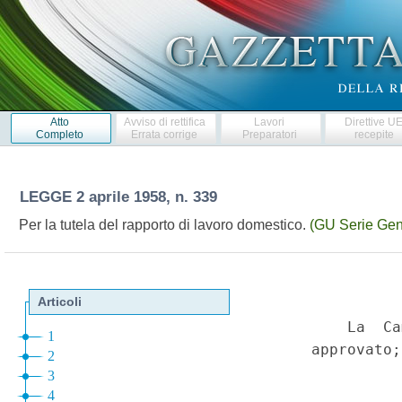
Atto
Avviso di rettifica
Lavori
Direttive U
Completo
Errata corrige
Preparatori
recepite
LEGGE
2 aprile 1958, n. 339
Per la tutela del rapporto di lavoro domestico.
(GU Serie Gen