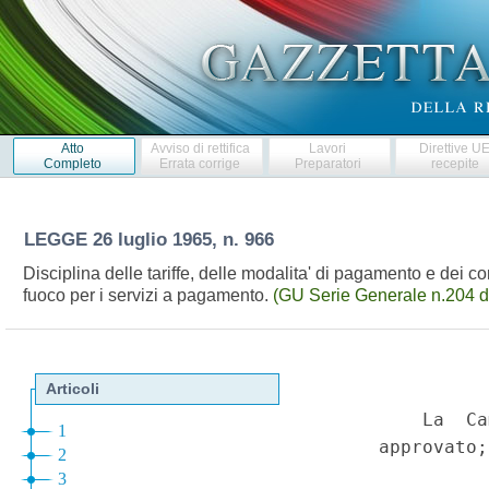
Atto
Avviso di rettifica
Lavori
Direttive U
Completo
Errata corrige
Preparatori
recepite
LEGGE
26 luglio 1965, n. 966
Disciplina delle tariffe, delle modalita' di pagamento e dei c
fuoco per i servizi a pagamento.
(GU Serie Generale n.204 d