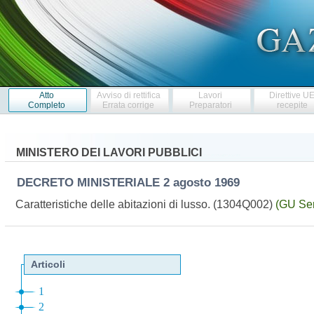
Atto
Avviso di rettifica
Lavori
Direttive U
Completo
Errata corrige
Preparatori
recepite
MINISTERO DEI LAVORI PUBBLICI
DECRETO MINISTERIALE
2 agosto 1969
Caratteristiche delle abitazioni di lusso. (1304Q002)
(GU Ser