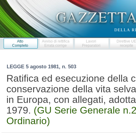
Atto
Avviso di rettifica
Lavori
Direttive U
Completo
Errata corrige
Preparatori
recepite
LEGGE
5 agosto 1981, n. 503
Ratifica ed esecuzione della c
conservazione della vita selva
in Europa, con allegati, adott
1979.
(GU Serie Generale n.2
Ordinario)