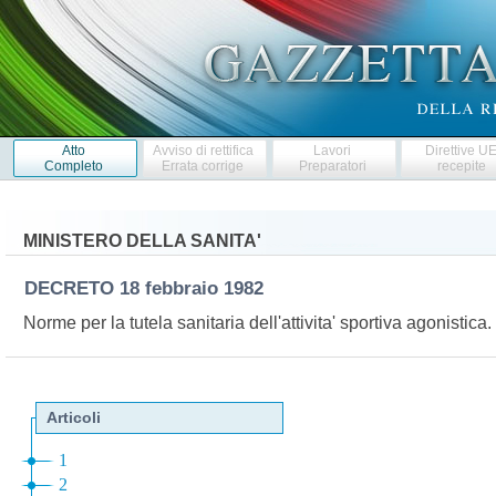
Atto
Avviso di rettifica
Lavori
Direttive U
Completo
Errata corrige
Preparatori
recepite
MINISTERO DELLA SANITA'
DECRETO
18 febbraio 1982
Norme per la tutela sanitaria dell'attivita' sportiva agonisti