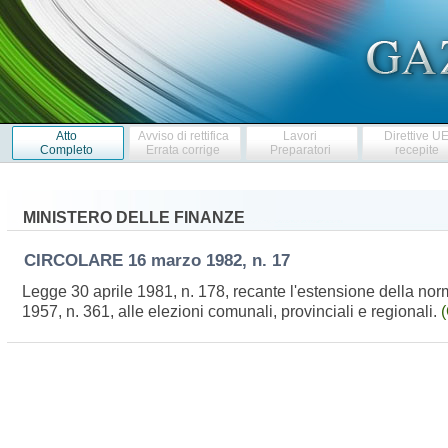
Atto
Avviso di rettifica
Lavori
Direttive U
Completo
Errata corrige
Preparatori
recepite
MINISTERO DELLE FINANZE
CIRCOLARE
16 marzo 1982, n. 17
Legge 30 aprile 1981, n. 178, recante l'estensione della nor
1957, n. 361, alle elezioni comunali, provinciali e regionali.