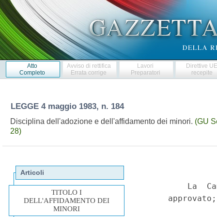
Atto
Avviso di rettifica
Lavori
Direttive U
Completo
Errata corrige
Preparatori
recepite
LEGGE
4 maggio 1983, n. 184
Disciplina dell'adozione e dell'affidamento dei minori.
(GU Se
28)