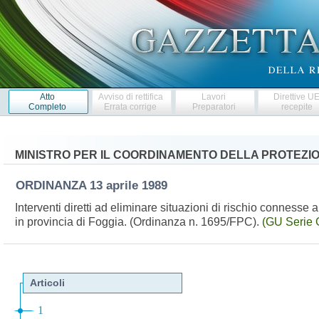
Atto
Avviso di rettifica
Lavori
Direttive U
Completo
Errata corrige
Preparatori
recepite
MINISTRO PER IL COORDINAMENTO DELLA PROTEZIO
ORDINANZA
13 aprile 1989
Interventi diretti ad eliminare situazioni di rischio connesse
in provincia di Foggia. (Ordinanza n. 1695/FPC).
(GU Serie 