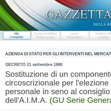
Atto
Avviso di rettifica
Lavori
Direttive U
Completo
Errata corrige
Preparatori
recepite
AZIENDA DI STATO PER GLI INTERVENTI NEL MERCA
DECRETO
21 settembre 1990
Sostituzione di un component
circoscrizionale per l'elezione
personale in seno al consigli
dell'A.I.M.A.
(GU Serie Genera