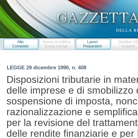
Atto
Avviso di rettifica
Lavori
Direttive U
Completo
Errata corrige
Preparatori
recepite
LEGGE
29 dicembre 1990, n. 408
Disposizioni tributarie in mater
delle imprese e di smobilizzo d
sospensione di imposta, nonch
razionalizzazione e semplific
per la revisione del trattament
delle rendite finanziarie e per 