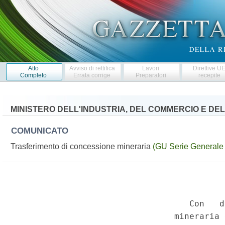
Atto
Avviso di rettifica
Lavori
Direttive U
Completo
Errata corrige
Preparatori
recepite
MINISTERO DELL'INDUSTRIA, DEL COMMERCIO E DE
COMUNICATO
Trasferimento di concessione mineraria
(GU Serie Generale 