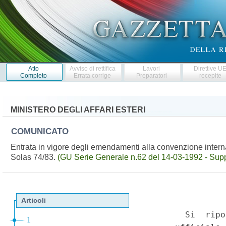
Atto
Avviso di rettifica
Lavori
Direttive U
Completo
Errata corrige
Preparatori
recepite
MINISTERO DEGLI AFFARI ESTERI
COMUNICATO
Entrata in vigore degli emendamenti alla convenzione intern
Solas 74/83.
(GU Serie Generale n.62 del 14-03-1992 - Suppl