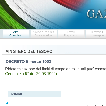
Atto
Avviso di rettifica
Lavori
Direttive U
Completo
Errata corrige
Preparatori
recepite
MINISTERO DEL TESORO
DECRETO
5 marzo 1992
Rideterminazione dei limiti di tempo entro i quali puo' esser
Generale n.67 del 20-03-1992)