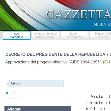
Atto
Avviso di rettifica
Lavori
Direttive U
Completo
Errata corrige
Preparatori
recepite
DECRETO DEL PRESIDENTE DELLA REPUBBLICA
7 
Approvazione del progetto-obiettivo "AIDS 1994-1996".
(GU 