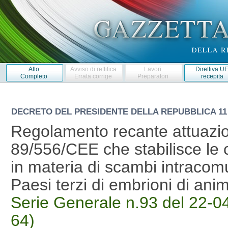
Atto
Avviso di rettifica
Lavori
Direttiva U
Completo
Errata corrige
Preparatori
recepita
DECRETO DEL PRESIDENTE DELLA REPUBBLICA
11
Regolamento recante attuazion
89/556/CEE che stabilisce le co
in materia di scambi intracomu
Paesi terzi di embrioni di ani
Serie Generale n.93 del 22-04
64)